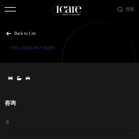
搜索
Back to List
View agent price guide
咨询