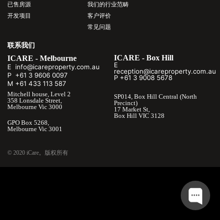
已售房源
我们的行业范畴
开发项目
客户评价
常见问题
联系我们
ICARE - Box Hill
ICARE - Melbourne
E
E info@icareproperty.com.au
reception@icareproperty.com.au
P +61 3 9606 0097
P +61 3 9008 5678
M +61 433 113 587
Mitchell house, Level 2
SP014, Box Hill Central (North
358 Lonsdale Street,
Precinct)
Melbourne Vic 3000
17 Market St,
Box Hill VIC 3128
GPO Box 5268,
Melbourne Vic 3001
© 2020 iCare。版权所有