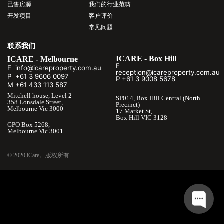
已售房源
我们的行业范畴
开发项目
客户评价
常见问题
联系我们
ICARE - Box Hill
ICARE - Melbourne
E
E info@icareproperty.com.au
reception@icareproperty.com.au
P +61 3 9606 0097
P +61 3 9008 5678
M +61 433 113 587
Mitchell house, Level 2
SP014, Box Hill Central (North
358 Lonsdale Street,
Precinct)
Melbourne Vic 3000
17 Market St,
Box Hill VIC 3128
GPO Box 5268,
Melbourne Vic 3001
© 2020 iCare。版权所有