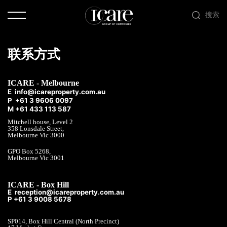
搜索
联系方式
ICARE - Melbourne
E info@icareproperty.com.au
P +61 3 9606 0097
M +61 433 113 587
Mitchell house, Level 2
358 Lonsdale Street,
Melbourne Vic 3000
GPO Box 5268,
Melbourne Vic 3001
ICARE - Box Hill
E reception@icareproperty.com.au
P +61 3 9008 5678
SP014, Box Hill Central (North Precinct)